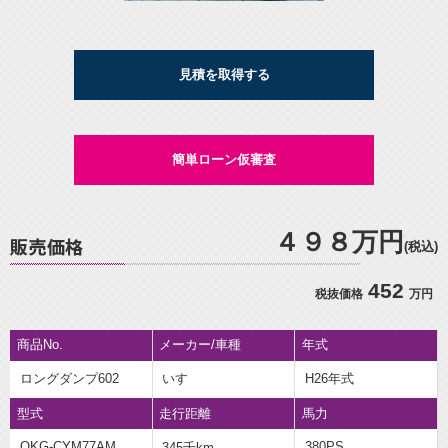
見積を取得する
簡単ローン仮審査
４９８万円
(税込)
452
税抜価格
万円
商品No.
メーカー/車種
年式
ロングダンプ602
いすゞ
H26年式
型式
走行距離
馬力
QKG-CYM77AM
380PS
345千km