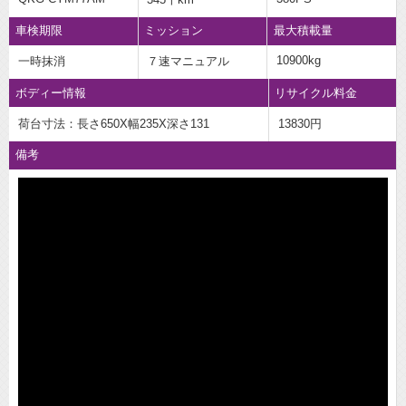
車検期限
ミッション
最大積載量
10900kg
一時抹消
７速マニュアル
ボディー情報
リサイクル料金
荷台寸法：長さ650X幅235X深さ131
13830円
備考