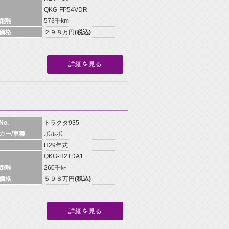
QKG-FP54VDR
距離
573千km
価格
２９８万円
(税込)
詳細を見る
o.
トラクタ935
カー/車種
ボルボ
H29年式
QKG-H2TDA1
距離
260千㎞
価格
５９８万円
(税込)
詳細を見る