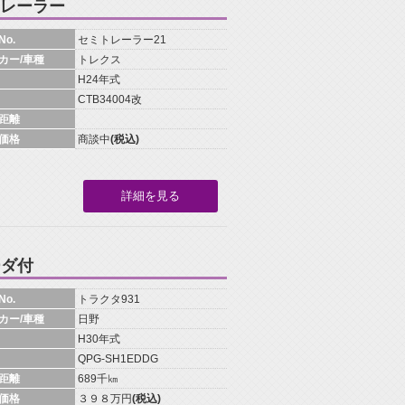
トレーラー
o.
セミトレーラー21
カー/車種
トレクス
H24年式
CTB34004改
距離
価格
商談中
(税込)
詳細を見る
ーダ付
o.
トラクタ931
カー/車種
日野
H30年式
QPG-SH1EDDG
距離
689千㎞
価格
３９８万円
(税込)