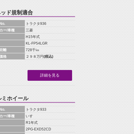
ヘッド規制適合
o.
トラクタ936
カー/車種
三菱
H15年式
KL-FP54LGR
距離
728千㎞
価格
２９８万円
(税込)
詳細を見る
ルミホイール
o.
トラクタ933
カー/車種
いすゞ
R1年式
2PG-EXD52CD