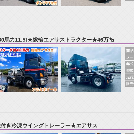
480馬力11.5t★総輪エアサストラクター★46万㌔
商品N
メー
年式
型式
走行
販売
段付き冷凍ウイングトレーラー★エアサス