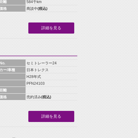
距離
584千km
価格
商談中
(税込)
詳細を見る
o.
セミトレーラー24
カー/車種
日本トレクス
H28年式
PFN24103
距離
価格
売約済み
(税込)
詳細を見る