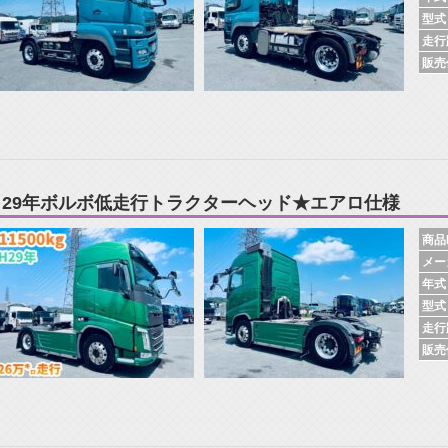
型式
走行
販売
Ｈ29年ボルボ低走行トラクターヘッド★エアロ仕様
商品N
メー
年式
型式
走行
販売