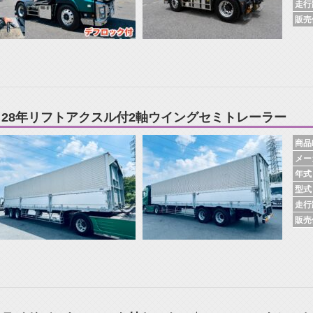
走行
販売
Ｈ28年リフトアクスル付2軸ウイングセミトレーラー
商品N
メー
年式
型式
走行
販売