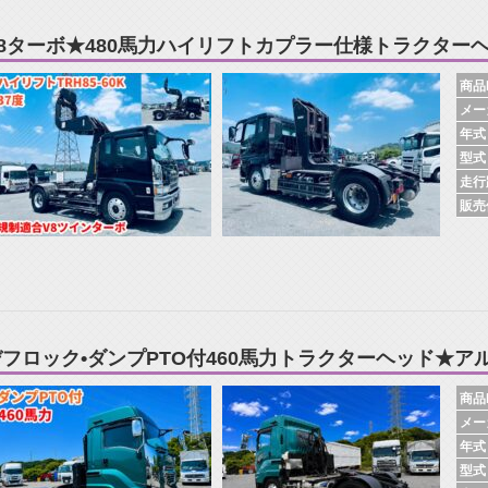
V8ターボ★480馬力ハイリフトカプラー仕様トラクター
商品N
メー
年式
型式
走行
販売
デフロック•ダンプPTO付460馬力トラクターヘッド★ア
商品N
メー
年式
型式