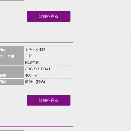
詳細を見る
o.
トラクタ432
カー/車種
日野
H18年式
ADG-SH1EDXJ
距離
460千km
価格
商談中
(税込)
詳細を見る