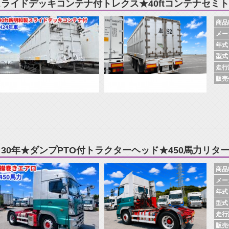
スライドデッキコンテナ付トレクス★40ftコンテナセミ
商品N
メー
年式
型式
走行
販売
Ｈ30年★ダンプPTO付トラクターヘッド★450馬力リタ
商品N
メー
年式
型式
走行
販売