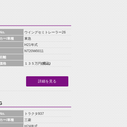
o.
ウイングセミトレーラー26
カー/車種
東急
H21年式
NT20W0011
距離
価格
１３５万円
(税込)
詳細を見る
G
o.
トラクタ937
カー/車種
三菱
H24年式