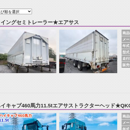
ウイングセミトレーラー★エアサス
商品N
メー
年式
型式
走行
販売
ハイキャブ460馬力11.5tエアサストラクターヘッド★QK
商品N
メー
年式