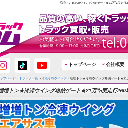
増増トン★冷凍ウイング格納ゲート★21万㌔実走行2
トップページ
会社概要
ップページ
>
トラック一覧
>
冷蔵冷凍ウイング
> 増増トン★冷凍ウイング格納ゲート★21
増増トン★冷凍ウイング格納ゲート★21万㌔実走行260