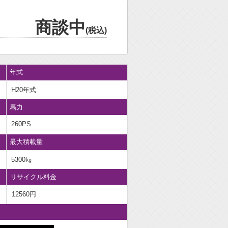
商談中
(税込)
年式
H20年式
馬力
260PS
最大積載量
5300㎏
リサイクル料金
12560円