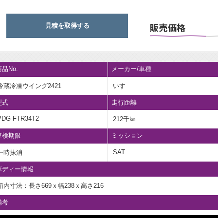
見積を取得する
品No.
メーカー/車種
冷蔵冷凍ウイング2421
いすゞ
型式
走行距離
PDG-FTR34T2
212千㎞
車検期限
ミッション
SAT
一時抹消
ボディー情報
箱内寸法：長さ669ｘ幅238ｘ高さ216
備考