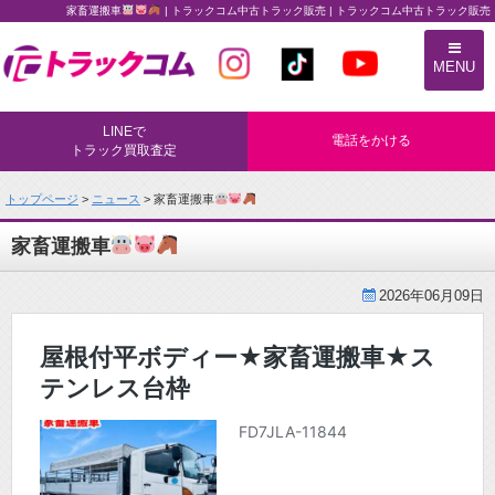
家畜運搬車
| トラックコム中古トラック販売 | トラックコム中古トラック販売
トラックコム中古トラック販売
MENU
LINEで
電話をかける
トラック買取査定
トップページ
>
ニュース
> 家畜運搬車
家畜運搬車
2026年06月09日