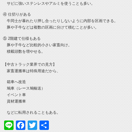
サビに強いステンレスやアルミを使うことも多い。
④ 仕切りがある
牛同士が暴れたり押し合ったりしないように内部を区画できる。
豚や子牛などは複数の区画に分けて積むことが多い。
⑤ 2階建て仕様もある
豚や子牛など比較的小さい家畜向け。
積載頭数を増やせる。
【中古トラック業界での見方】
家畜運搬車は特殊用途だから、
箱車へ改造
鳩車（レース鳩輸送）
イベント車
資材運搬車
などに転用されることもある。
Line
Facebook
Twitter
共