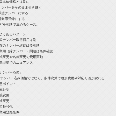
両本体価格とは別に、
ナンバーをそのまま引き継ぐ
希望ナンバーにする
営業用登録にする
どを相談で決めるケース。
よくあるパターン
望ナンバー取得費用は別
在のナンバー継続は要相談
業用（緑ナンバー）関連は条件確認
域変更や名義変更で費用変動
売現場でのニュアンス
ナンバー応談」
 ナンバー込み価格ではなく、条件次第で追加費用や対応可否が変わる
意ポイント
庫証明
義変更
轄変更
望番号代
業用登録条件