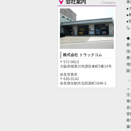
車
●
●
●
な
◆
希
現
株式会社 トラックコム
事
〒572-0813
地
大阪府寝屋川市讃良東町5番14号
販
奈良営業所
〒630-0142
「
奈良県生駒市北田原町1048-2
→
注
車
名
管
希
事