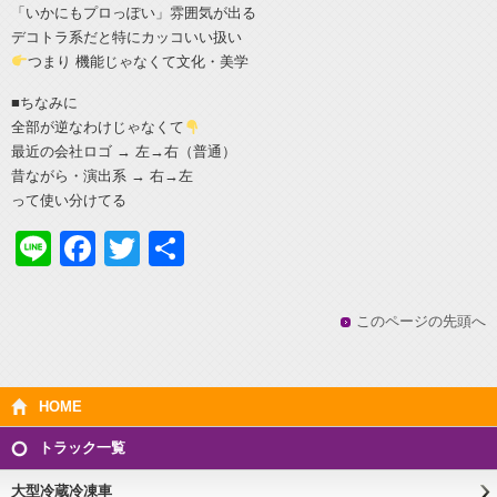
「いかにもプロっぽい」雰囲気が出る
デコトラ系だと特にカッコいい扱い
つまり 機能じゃなくて文化・美学
■ちなみに
全部が逆なわけじゃなくて
最近の会社ロゴ → 左→右（普通）
昔ながら・演出系 → 右→左
って使い分けてる
Line
Facebook
Twitter
共
有
このページの先頭へ
HOME
トラック一覧
大型冷蔵冷凍車