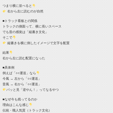
つまり横に並べると
右から左に読むのが自然
■トラック看板との関係
トラックの側面って、横に長いスペース
でも昔の感覚は「縦書き文化」
そこで
縦書きを横に倒したイメージで文字を配置
結果
右から左に読む配置になった
■具体例
例えば「○○運送」なら
今風 → 左から「○○運送」
昔風 → 右から「○○運送」
パッと見「逆やん！」ってなるやつ
■なぜ今も残ってるのか
理由はこんな感じ
伝統・職人気質（トラック文化）