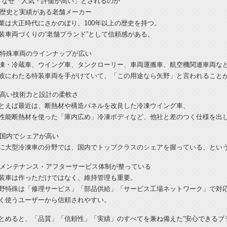
なぜ「人気・評価が高い」とされるのか
歴史と実績がある老舗メーカー
業は大正時代にさかのぼり、100年以上の歴史を持つ。
装車両づくりの“老舗ブランド”として信頼感がある。
特殊車両のラインナップが広い
凍・冷蔵車、ウイング車、タンクローリー、車両運搬車、航空機関連車両な
岐にわたる特装車両を手がけていて、「この用途なら矢野」と言われること
高い技術力と設計の柔軟さ
とえば最近は、断熱材や構造パネルを改良した冷凍ウイング車、
性能断熱材を使った「庫内広め」冷凍ボディなど、他社と差のつく仕様を出
国内でシェアが高い
に大型冷凍車の分野では、国内でトップクラスのシェアを握っている、とい
メンテナンス・アフターサービス体制が整っている
装車は作っただけではなく、維持管理も重要。
野特殊は「修理サービス」「部品供給」「サービス工場ネットワーク」で対
く使うユーザーから信頼されやすい。
とめると、「品質」「信頼性」「実績」のすべてを兼ね備えた“安心できるブ