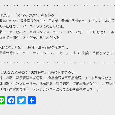
・・・・・・・・・・・・・・・・・・・・・・・・・・・・・・・・・・
ただし、「万能ではない」点もある
装車にかなり“専業寄り”なので、用途が「普通の平ボデー」や「シンプルな
格や仕様でオーバースペックになる可能性。
装メーカーなので、車両シャシメーカー（トヨタ・いすゞ・日野 など） + 
入まで手間やコストがかかることがある。
特殊”に強いため、汎用性・汎用部品の流通では
普通の荷台メーカー・ボデーパーツメーカー」に比べて割高・手間がかかる
・・・・・・・・・・・・・・・・・・・・・・・・・・・・・・・・・・
どんな人／用途に「矢野特殊」は特におすすめか
凍・冷蔵・温度管理車が必要 → 食品輸送や医薬品輸送、チルド品輸送など
殊用途（タンクローリー、機械運搬、航空関連、装備品輸送など） → “ワン
期間・高稼働で使う／メンテナンスも含めて安心を重視するユーザー
Line
Facebook
Twitter
共
有