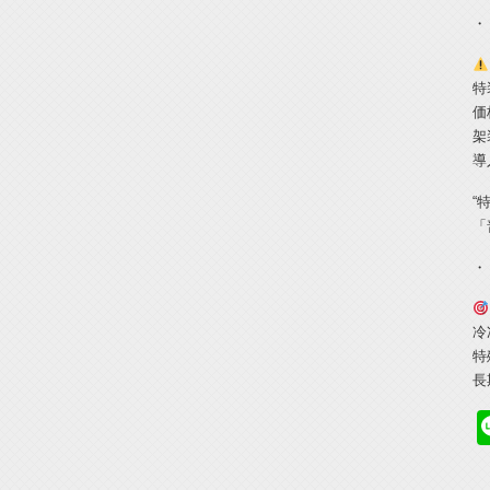
・
特
価
架
導
“
「
・
冷
特
長