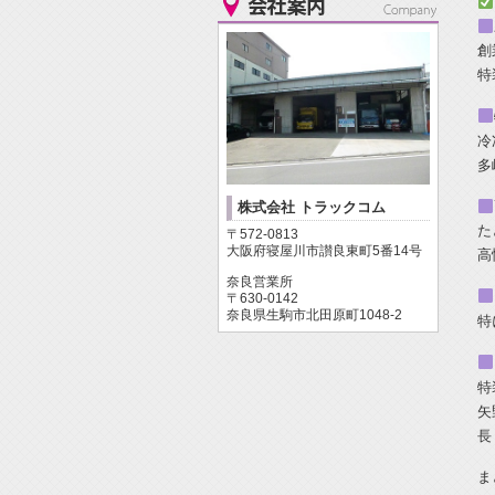
創
特
冷
多
株式会社 トラックコム
た
〒572-0813
大阪府寝屋川市讃良東町5番14号
高
奈良営業所
〒630-0142
奈良県生駒市北田原町1048-2
特
特
矢
長
ま