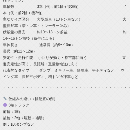
軸トラック】
車軸数 3本（例：前1軸＋後2軸） 4
本（例：前2軸＋後2軸）
主なサイズ区分 大型単車（10トン車など） 大
型長尺車（増トン車・トレーラー並み）
積載量の目安 約10〜13トン前後 約
14〜16トン前後（条件による）
車体長さ 通常長（約9〜10m）
長尺（約11〜12m）
安定性・走行性能 小回りが効く・都市部に向く 直
進安定性が高く、長距離・重量物輸送に向く
代表的なタイプ ダンプ、ミキサー車、冷凍車、平ボディなど ウ
イング車、長尺平ボディ、増トン冷凍車など
・・・・・・・・・・・・・・・・・・・・・・・・・・・・・・・・・
仕組みの違い（軸配置の例）
3軸トラック
前輪：1軸
後輪：2軸（駆動＋補助）
例：10tダンプなど