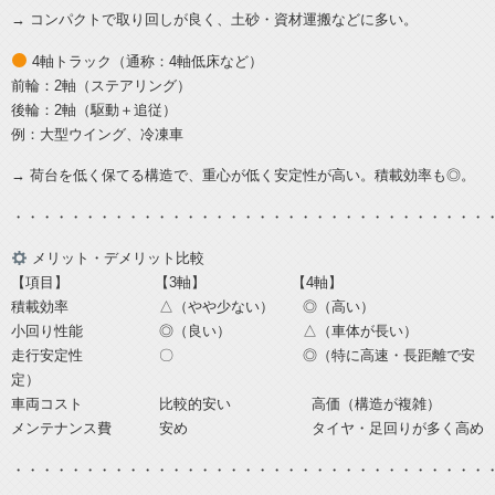
→ コンパクトで取り回しが良く、土砂・資材運搬などに多い。
4軸トラック（通称：4軸低床など）
前輪：2軸（ステアリング）
後輪：2軸（駆動＋追従）
例：大型ウイング、冷凍車
→ 荷台を低く保てる構造で、重心が低く安定性が高い。積載効率も◎。
・・・・・・・・・・・・・・・・・・・・・・・・・・・・・・・・・
メリット・デメリット比較
【項目】 【3軸】 【4軸】
積載効率 △（やや少ない） ◎（高い）
小回り性能 ◎（良い） △（車体が長い）
走行安定性 〇 ◎（特に高速・長距離で安
定）
車両コスト 比較的安い 高価（構造が複雑）
メンテナンス費 安め タイヤ・足回りが多く高め
・・・・・・・・・・・・・・・・・・・・・・・・・・・・・・・・・