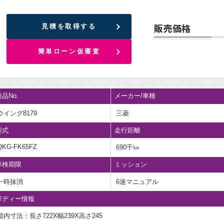
見積を取得する
簡単ローン仮審査
品No.
メーカー/車種
ウイング8179
三菱
型式
走行距離
QKG-FK65FZ
690千㎞
車検期限
ミッション
一時抹消
6速マニュアル
ボディー情報
箱内寸法：長さ722X幅239X高さ245