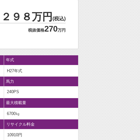
２９８万円
(税込)
270
税抜価格
万円
年式
H27年式
馬力
240PS
最大積載量
6700㎏
リサイクル料金
10910円