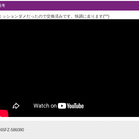
備考
ミッションダメだったので交換済みです。快調に走ります(^^)
65FZ-586080