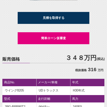
見積を取得する
簡単ローン仮審査
３４８万円
(税込)
316
税抜価格
万円
商品No.
メーカー/車種
年式
ウイング8205
UDトラックス
H30年式
型式
走行距離
馬力
2RG-BRR90T2
240PS
994千㎞