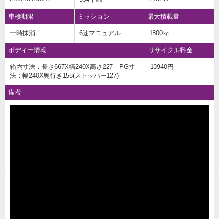
車検期限
ミッション
最大積載量
一時抹消
6速マニュアル
1800㎏
ボディー情報
リサイクル料金
箱内寸法：長さ667X幅240X高さ227 PG寸
13940円
法：幅240X奥行き155(ストッパー127)
備考