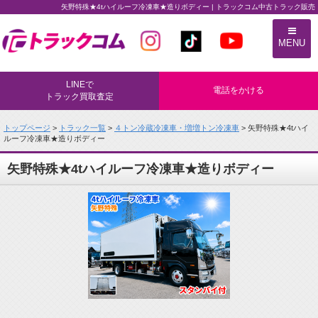
矢野特殊★4tハイルーフ冷凍車★造りボディー | トラックコム中古トラック販売
トラックコム中古トラック販売
MENU
LINEで
電話をかける
トラック買取査定
トップページ
>
トラック一覧
>
４トン冷蔵冷凍車・増増トン冷凍車
> 矢野特殊★4tハイ
ルーフ冷凍車★造りボディー
矢野特殊★4tハイルーフ冷凍車★造りボディー