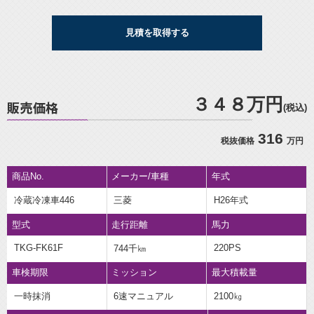
見積を取得する
３４８万円
(税込)
316
税抜価格
万円
商品No.
メーカー/車種
年式
冷蔵冷凍車446
三菱
H26年式
型式
走行距離
馬力
TKG-FK61F
220PS
744千㎞
車検期限
ミッション
最大積載量
一時抹消
6速マニュアル
2100㎏