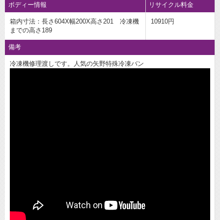
ボディー情報
リサイクル料金
箱内寸法：長さ604X幅200X高さ201 冷凍機
10910円
までの高さ189
備考
冷凍機修理渡しです。人気の矢野特殊冷凍バン