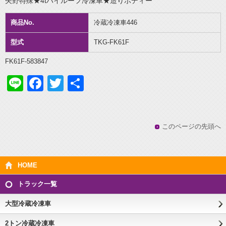
矢野特殊★4tハイルーフ冷凍車★造りボディー
商品No.
冷蔵冷凍車446
型式
TKG-FK61F
FK61F-583847
Line
Facebook
Twitter
共
有
このページの先頭へ
HOME
トラック一覧
大型冷蔵冷凍車
2トン冷蔵冷凍車